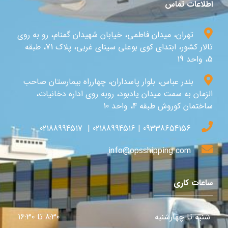
اطلاعات تماس
تهران، میدان فاطمی، خیابان شهیدان گمنام، رو به روی
تالار کشور، ابتدای کوی بوعلی سینای غربی، پلاک 71، طبقه
5، واحد 19
بندر عباس، بلوار پاسداران، چهارراه بیمارستان صاحب
الزمان به سمت میدان یادبود، روبه روی اداره دخانیات،
ساختمان کوروش طبقه 4، واحد 10
09338654156 | 02188994516 | 02188994517
info@opsshipping.com
ساعات کاری
شنبه تا چهارشنبه
8:30 تا 16:30