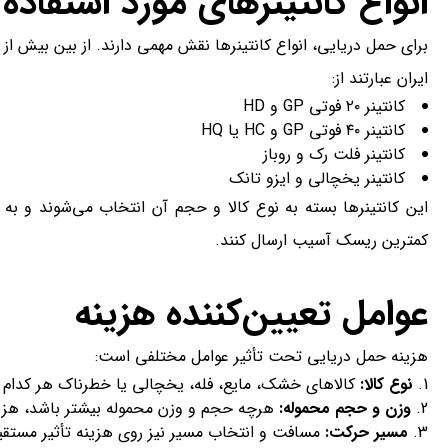
انواع کانتینرهای مورد استفاده
ایران عبارتند از:
کانتینر ۲۰ فوتی GP و HD
کانتینر ۴۰ فوتی GP و HC یا HQ
کانتینر فلت رک و روباز
کانتینر یخچالی و ایزو تانک
این کانتینرها بسته به نوع کالا و حجم آن انتخاب می‌شوند و به 
کمترین ریسک آسیب ارسال کنند.
عوامل تعیین‌کننده هزینه
هزینه حمل دریایی تحت تأثیر عوامل مختلفی است:
نوع کالا:
کالاهای خشک، مایع، فله، یخچالی یا خطرناک هر کدام ه
وزن و حجم محموله:
هرچه حجم و وزن محموله بیشتر باشد، هزینه حمل در روش CL
مسیر حرکت:
مسافت و انتخاب مسیر نیز روی هزینه تأثیر مستقیم