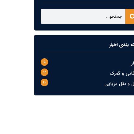
ه بندی اخبار
5
ر
12
گانی و گمرک
20
 و نقل دریایی