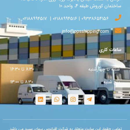
ساختمان کوروش طبقه 4، واحد 10
09338654156 | 02188994516 | 02188994517
info@opsshipping.com
ساعات کاری
شنبه تا چهارشنبه
8:30 تا 16:30
پنج شنبه
8:30 تا 13:00
تمامی حقوق این سایت متعلق به شرکت اقیانوس پیمای سپید می باشد.