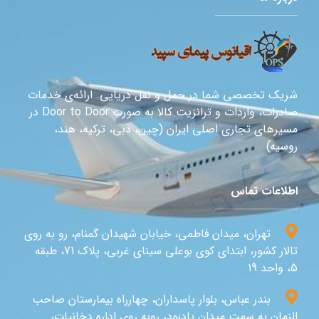
شریک تخصصی شما در حمل و نقل دریایی. ارائه‌ی خدمات
صادرات، واردات و ترانزیت کالا به صورت Door to Door در
مسیرهای تجاری اصلی ایران (چین، دبی، ترکیه، هند،
روسیه)
اطلاعات تماس
تهران، میدان فاطمی، خیابان شهیدان گمنام، رو به روی
تالار کشور، ابتدای کوی بوعلی سینای غربی، پلاک 71، طبقه
5، واحد 19
بندر عباس، بلوار پاسداران، چهارراه بیمارستان صاحب
الزمان به سمت میدان یادبود، روبه روی اداره دخانیات،